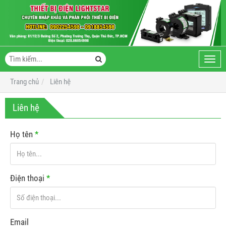
Toggl
navig
Trang chủ
Liên hệ
Liên hệ
Họ tên
*
Điện thoại
*
Email