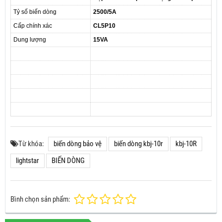
Tỷ số biến dòng
2500/5A
Cấp chính xác
CL5P10
Dung lượng
15VA
Từ khóa:
biến dòng bảo vệ
biến dòng kbj-10r
kbj-10R
lightstar
BIẾN DÒNG
Bình chọn sản phẩm: