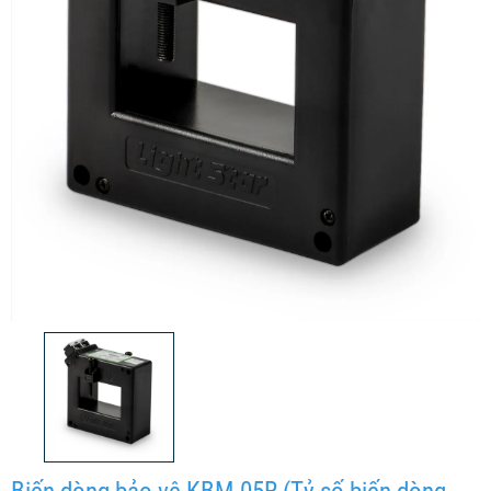
Biến dòng bảo vệ KBM-05R (Tỷ số biến dòng