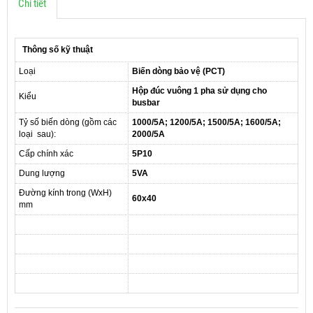
Chi tiết
Thông số kỹ thuật
Loại
Biến dòng bảo vệ (PCT)
Hộp đúc vuông 1 pha sử dụng cho
Kiểu
busbar
Tỷ số biến dòng (gồm các
1000/5A; 1200/5A; 1500/5A; 1600/5A;
loại sau):
2000/5A
Cấp chính xác
5P10
Dung lượng
5VA
Đường kính trong (WxH)
60x40
mm