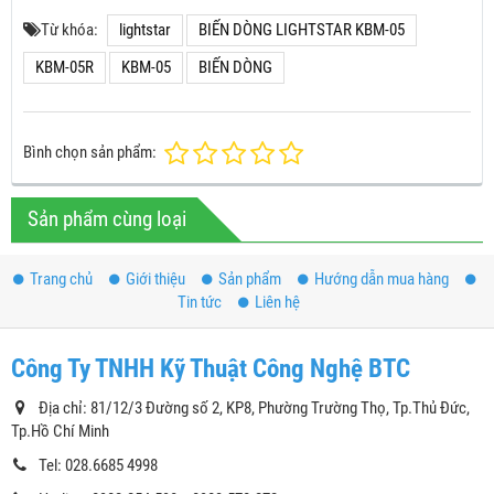
Từ khóa:
lightstar
BIẾN DÒNG LIGHTSTAR KBM-05
KBM-05R
KBM-05
BIẾN DÒNG
Bình chọn sản phẩm:
Sản phẩm cùng loại
Trang chủ
Giới thiệu
Sản phẩm
Hướng dẫn mua hàng
Tin tức
Liên hệ
Công Ty TNHH Kỹ Thuật Công Nghệ BTC
Địa chỉ: 81/12/3 Đường số 2, KP8, Phường Trường Thọ, Tp.Thủ Đức,
Tp.Hồ Chí Minh
Tel: 028.6685 4998