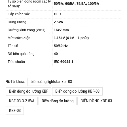
Tỷ số biến dòng (gồm các tỷ
50/5A; 60/5A; 75/5A; 100/5A
số sau):
Cấp chính xác
CL.3
Dung lượng
2.5VA
Đường kính trong (WxH)
16x7 mm
Mức cách điện
1.15kV (4 kV ~ 1 phút)
Tần số
50/60 Hz
Độ bền quá dòng
40
Tiêu chuẩn
IEC 60044-1
Từ khóa:
biến dòng lightstar kbf-03
Biến dòng đo lường KBF
Biến dòng đo lường KBF-03
KBF-03-3-2.5VA
Biến dòng đo lường
BIẾN DÒNG KBF-03
KBF-03