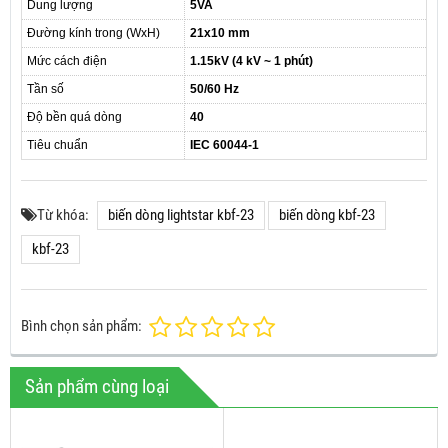
Dung lượng
5VA
Đường kính trong (WxH)
21x10 mm
Mức cách điện
1.15kV (4 kV ~ 1 phút)
Tần số
50/60 Hz
Độ bền quá dòng
40
Tiêu chuẩn
IEC 60044-1
Từ khóa:
biến dòng lightstar kbf-23
biến dòng kbf-23
kbf-23
Bình chọn sản phẩm:
Sản phẩm cùng loại