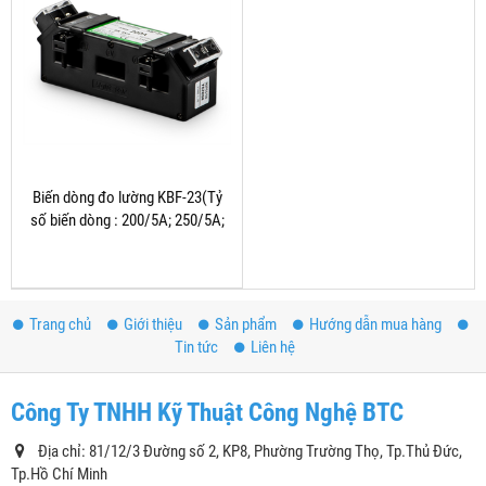
Biến dòng đo lường KBF-23(Tỷ
số biến dòng : 200/5A; 250/5A;
300/5A)
Trang chủ
Giới thiệu
Sản phẩm
Hướng dẫn mua hàng
Tin tức
Liên hệ
Công Ty TNHH Kỹ Thuật Công Nghệ BTC
Địa chỉ: 81/12/3 Đường số 2, KP8, Phường Trường Thọ, Tp.Thủ Đức,
Tp.Hồ Chí Minh