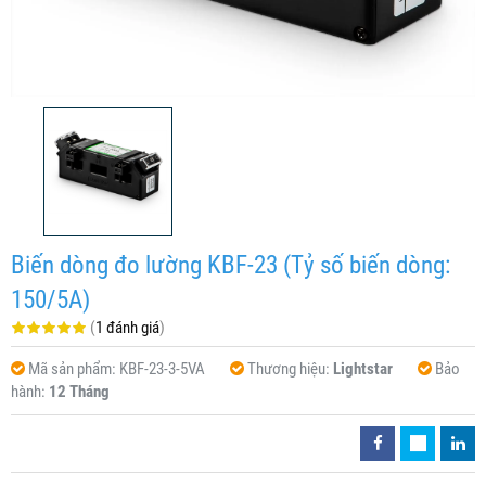
Biến dòng đo lường KBF-23 (Tỷ số biến dòng:
150/5A)
(
1 đánh giá
)
Mã sản phẩm:
KBF-23-3-5VA
Thương hiệu:
Lightstar
Bảo
hành:
12 Tháng