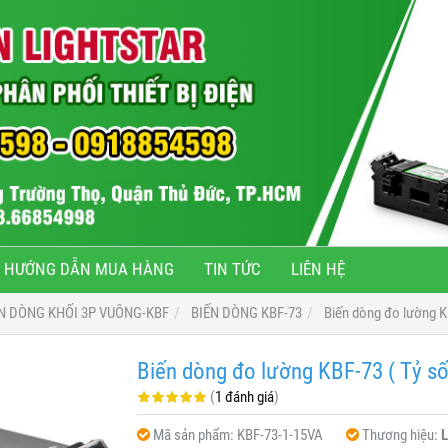
HƯỚNG DẪN MUA HÀNG
TIN TỨC
LIÊN HỆ
N DÒNG KHỐI 3P VUÔNG-KBF
BIẾN DÒNG KBF-73
Biến dòng đo lường K
Biến dòng đo lường KBF-73 ( Tỷ số
(
1 đánh giá
)
Mã sản phẩm:
KBF-73-1-15VA
Thương hiệu:
L