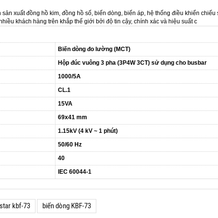
ản xuất đồng hồ kim, đồng hồ số, biến dòng, biến áp, hệ thống điều khiển chiếu 
 khách hàng trên khắp thế giới bởi độ tin cậy, chính xác và hiệu suất c
Biến dòng đo lường (MCT)
Hộp đúc vuông 3 pha (3P4W 3CT) sử dụng cho busbar
1000/5A
CL.1
15VA
69x41 mm
1.15kV (4 kV ~ 1 phút)
50/60 Hz
40
IEC 60044-1
tstar kbf-73
biến dòng KBF-73