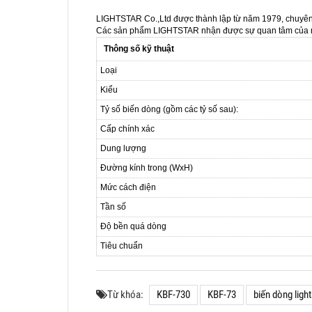
LIGHTSTAR Co.,Ltd được thành lập từ năm 1979, chuyên s
Các sản phẩm LIGHTSTAR nhận được sự quan tâm của nhiều
Thông số kỹ thuật
Loại
Kiểu
Tỷ số biến dòng (gồm các tỷ số sau):
Cấp chính xác
Dung lượng
Đường kính trong (WxH)
Mức cách điện
Tần số
Độ bền quá dòng
Tiêu chuẩn
Từ khóa:
KBF-730
KBF-73
biến dòng ligh