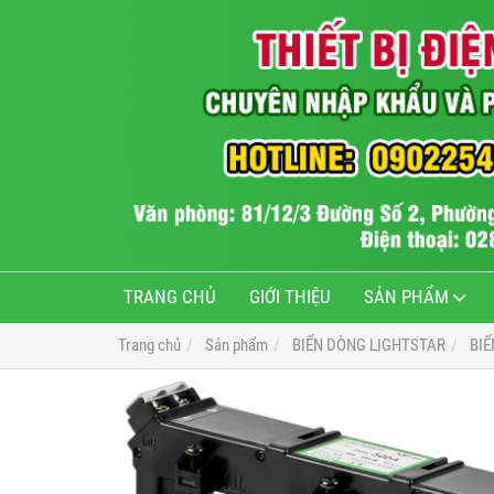
TRANG CHỦ
GIỚI THIỆU
SẢN PHẨM
Trang chủ
Sản phẩm
BIẾN DÒNG LIGHTSTAR
BIẾ