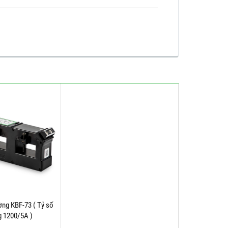
ờng KBF-73 ( Tỷ số
g 1200/5A )