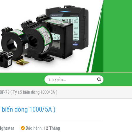
BF-73 ( Tỷ số biến dòng 1000/5A )
 biến dòng 1000/5A )
ightstar
Bảo hành:
12 Tháng