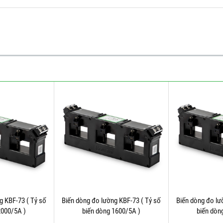
g KBF-73 ( Tỷ số
Biến dòng đo lường KBF-73 ( Tỷ số
Biến dòng đo lư
2000/5A )
biến dòng 1600/5A )
biến dòn