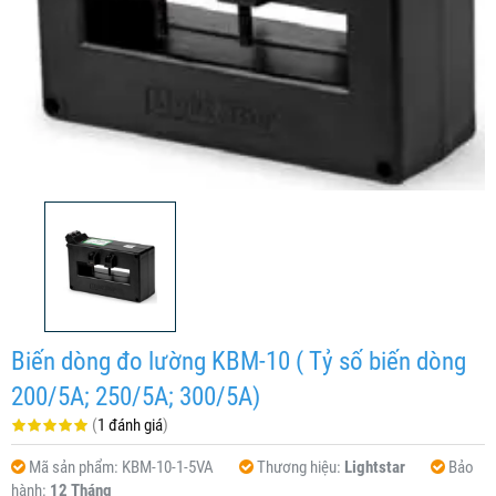
Biến dòng đo lường KBM-10 ( Tỷ số biến dòng
200/5A; 250/5A; 300/5A)
(
1 đánh giá
)
Mã sản phẩm:
KBM-10-1-5VA
Thương hiệu:
Lightstar
Bảo
hành:
12 Tháng