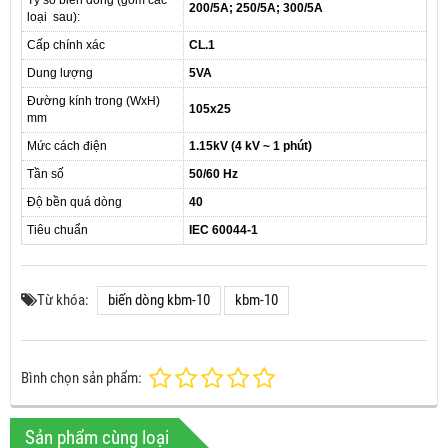
Tỷ số biến dòng (gồm các
200/5A; 250/5A; 300/5A
loại sau):
Cấp chính xác
CL.1
Dung lượng
5VA
Đường kính trong (WxH)
105x25
mm
Mức cách điện
1.15kV (4 kV ~ 1 phút)
Tần số
50/60 Hz
Độ bền quá dòng
40
Tiêu chuẩn
IEC 60044-1
Từ khóa:
biến dòng kbm-10
kbm-10
Bình chọn sản phẩm:
Sản phẩm cùng loại