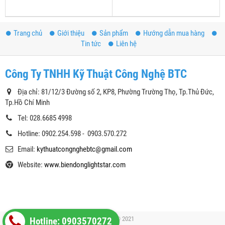
Trang chủ
Giới thiệu
Sản phẩm
Hướng dẫn mua hàng
Tin tức
Liên hệ
Công Ty TNHH Kỹ Thuật Công Nghệ BTC
Địa chỉ: 81/12/3 Đường số 2, KP8, Phường Trường Thọ, Tp.Thủ Đức,
Tp.Hồ Chí Minh
Tel: 028.6685 4998
Hotline: 0902.254.598 - 0903.570.272
Email:
kythuatcongnghebtc@gmail.com
Website:
www.biendonglightstar.com
Copyright© 2021
Hotline: 0903570272