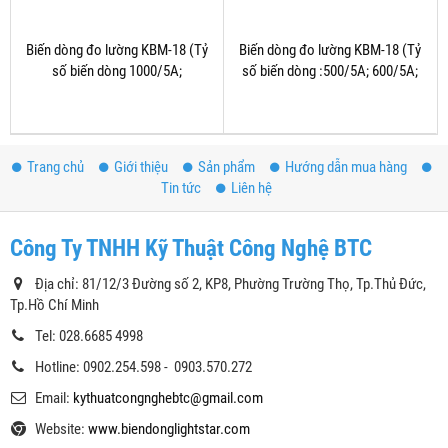
Biến dòng đo lường KBM-18 (Tỷ
Biến dòng đo lường KBM-18 (Tỷ
số biến dòng 1000/5A;
số biến dòng :500/5A; 600/5A;
1200/5A;....6000/5A)
750/5A; 800/5A)
Trang chủ
Giới thiệu
Sản phẩm
Hướng dẫn mua hàng
Tin tức
Liên hệ
Công Ty TNHH Kỹ Thuật Công Nghệ BTC
Địa chỉ: 81/12/3 Đường số 2, KP8, Phường Trường Thọ, Tp.Thủ Đức,
Tp.Hồ Chí Minh
Tel: 028.6685 4998
Hotline: 0902.254.598 - 0903.570.272
Email:
kythuatcongnghebtc@gmail.com
Website:
www.biendonglightstar.com