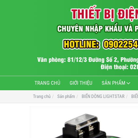
TRANG CHỦ
GIỚI THIỆU
SẢN PHẨM
Trang chủ
Sản phẩm
BIẾN DÒNG LIGHTSTAR
BIẾ