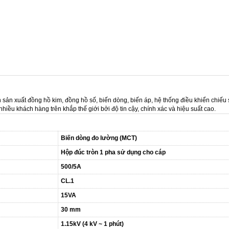
ản xuất đồng hồ kim, đồng hồ số, biến dòng, biến áp, hệ thống điều khiển chiếu 
 khách hàng trên khắp thế giới bởi độ tin cậy, chính xác và hiệu suất cao.
Biến dòng đo lường (MCT)
Hộp đúc tròn 1 pha sử dụng cho cáp
500/5A
CL.1
15VA
30 mm
1.15kV (4 kV ~ 1 phút)