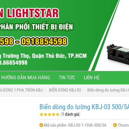
HƯỚNG DẪN MUA HÀNG
TIN TỨC
LIÊN HỆ
N DÒNG 1 PHA TRÒN-KBJ
BIẾN DÒNG KBJ-03
Biến dòng đo lường KBJ
Biến dòng đo lường KBJ-03 500/5
(
1 đánh giá
)
Mã sản phẩm:
KBJ-03-1-15VA-500/5A
Thương