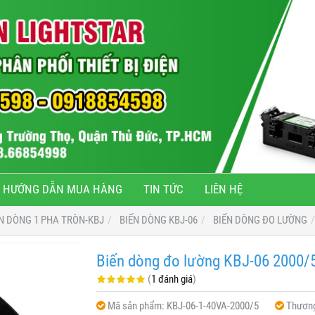
HƯỚNG DẪN MUA HÀNG
TIN TỨC
LIÊN HỆ
N DÒNG 1 PHA TRÒN-KBJ
BIẾN DÒNG KBJ-06
BIẾN DÒNG ĐO LƯỜNG
Biến dòng đo lường KBJ-06 2000/
(
1 đánh giá
)
Mã sản phẩm:
KBJ-06-1-40VA-2000/5
Thương