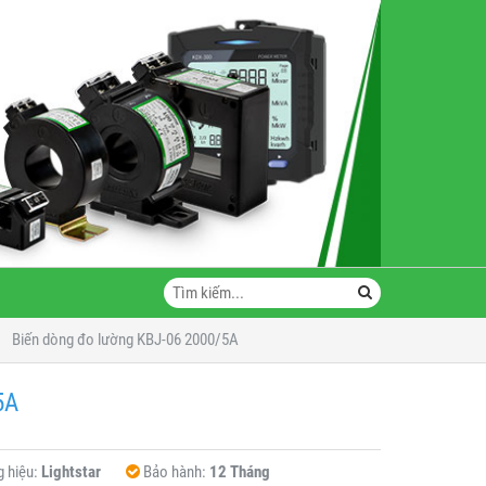
Biến dòng đo lường KBJ-06 2000/5A
5A
 hiệu:
Lightstar
Bảo hành:
12 Tháng