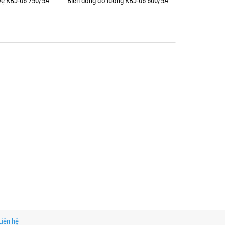
vệ KBJ-06 750/5A
Biến dòng đo lường KBJ-06 600/5A
Liên hệ