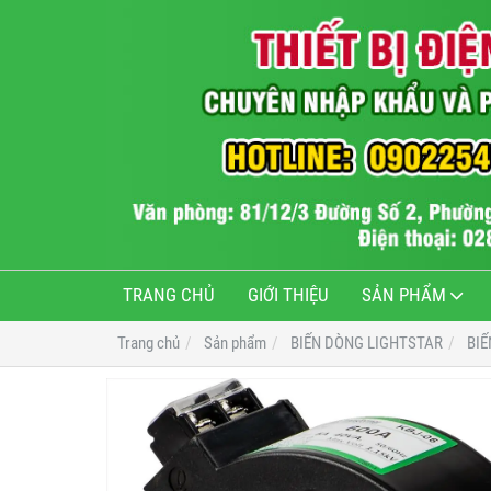
TRANG CHỦ
GIỚI THIỆU
SẢN PHẨM
Trang chủ
Sản phẩm
BIẾN DÒNG LIGHTSTAR
BIẾ