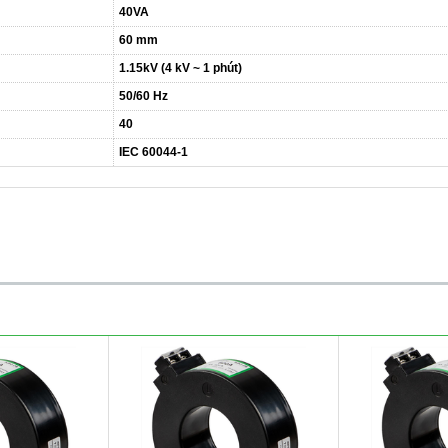
40VA
60 mm
1.15kV (4 kV ~ 1 phút)
50/60 Hz
40
IEC 60044-1