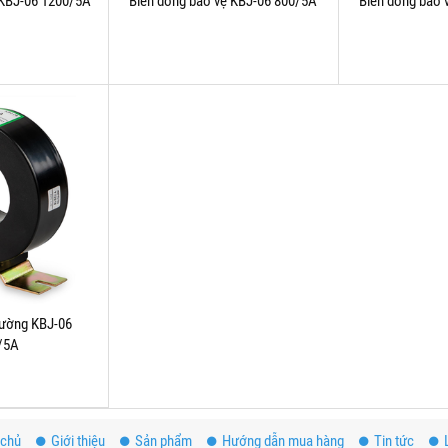
 KBJ-06 1200/5A
Biến dòng bảo vệ KBJ-06 800/5A
Biến dòng bảo 
lường KBJ-06
/5A
 chủ
Giới thiệu
Sản phẩm
Hướng dẫn mua hàng
Tin tức