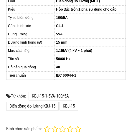
Loại
Biến dòng đo lường (MCT)
Kiểu
Hộp đúc tròn 1 pha sử dụng cho cáp
Tỷ số biến dòng
100/5A
Cấp chính xác
CL.1
Dung lượng
5VA
Đường kính trong (Ø)
15 mm
Mức cách điện
1.15kV (4 kV ~ 1 phút)
Tần số
50/60 Hz
Độ bền quá dòng
40
Tiêu chuẩn
IEC 60044-1
Từ khóa:
KBJ-15-1-5VA-100/5A
Biến dòng đo lường KBJ-15
KBJ-15
Bình chọn sản phẩm: