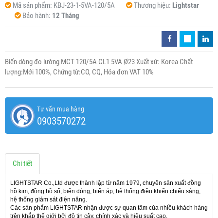
Mã sản phẩm:
KBJ-23-1-5VA-120/5A
Thương hiệu:
Lightstar
Bảo hành:
12 Tháng
Biến dòng đo lường MCT 120/5A CL1 5VA Ø23 Xuất xứ: Korea Chất
lượng:Mới 100%, Chứng từ:CO, CQ, Hóa đơn VAT 10%
Tư vấn mua hàng
0903570272
Chi tiết
LIGHTSTAR Co.,Ltd được thành lập từ năm 1979, chuyên sản xuất đồng
hồ kim, đồng hồ số, biến dòng, biến áp, hệ thống điều khiển chiếu sáng,
hệ thống giám sát điện năng.
Các sản phẩm LIGHTSTAR nhận được sự quan tâm của nhiều khách hàng
trên khắp thế giới bởi độ tin cậy, chính xác và hiệu suất cao.