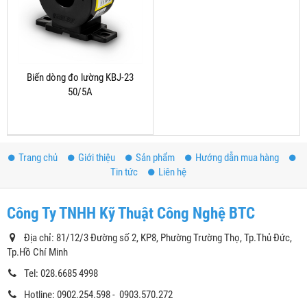
Biến dòng đo lường KBJ-23
50/5A
Trang chủ
Giới thiệu
Sản phẩm
Hướng dẫn mua hàng
Tin tức
Liên hệ
Công Ty TNHH Kỹ Thuật Công Nghệ BTC
Địa chỉ: 81/12/3 Đường số 2, KP8, Phường Trường Thọ, Tp.Thủ Đức,
Tp.Hồ Chí Minh
Tel: 028.6685 4998
Hotline: 0902.254.598 - 0903.570.272