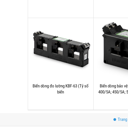
Biến dòng đo lường KBF-63 (Tỷ số
Biến dòng bảo v
biến
400/5A; 450/5A; 
dòng:400/5A;450/5A;500/5A;600/5A;750/5A;800/5A;1000
Trang