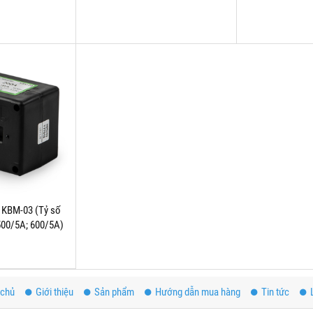
ệ KBM-03 (Tỷ số
500/5A; 600/5A)
/5A;1200/5)
 chủ
Giới thiệu
Sản phẩm
Hướng dẫn mua hàng
Tin tức