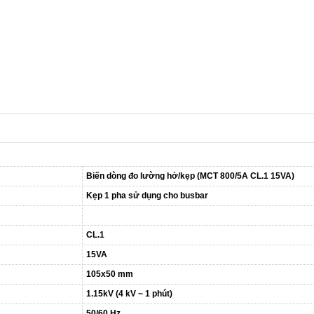
Biến dòng đo lường hở/kẹp (MCT 800/5A CL.1 15VA)
Kẹp 1 pha sử dụng cho busbar
CL.1
15VA
105x50 mm
1.15kV (4 kV ~ 1 phút)
50/60 Hz