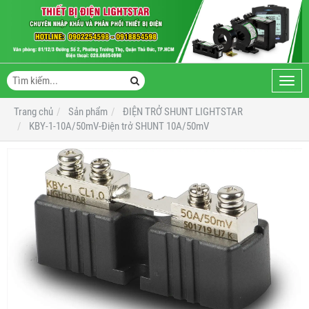
Toggl
navig
Trang chủ
Sản phẩm
ĐIỆN TRỞ SHUNT LIGHTSTAR
KBY-1-10A/50mV-Điện trở SHUNT 10A/50mV