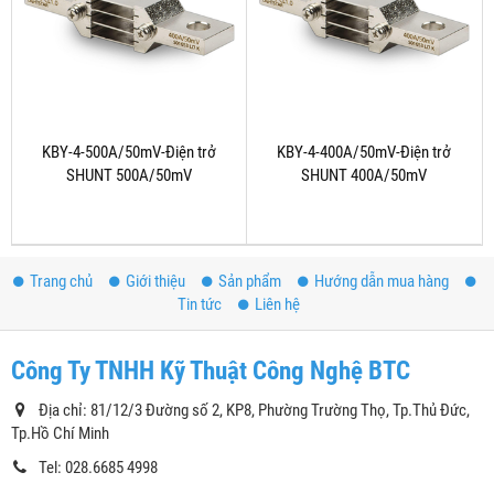
KBY-4-500A/50mV-Điện trở
KBY-4-400A/50mV-Điện trở
SHUNT 500A/50mV
SHUNT 400A/50mV
Trang chủ
Giới thiệu
Sản phẩm
Hướng dẫn mua hàng
Tin tức
Liên hệ
Công Ty TNHH Kỹ Thuật Công Nghệ BTC
Địa chỉ: 81/12/3 Đường số 2, KP8, Phường Trường Thọ, Tp.Thủ Đức,
Tp.Hồ Chí Minh
Tel: 028.6685 4998