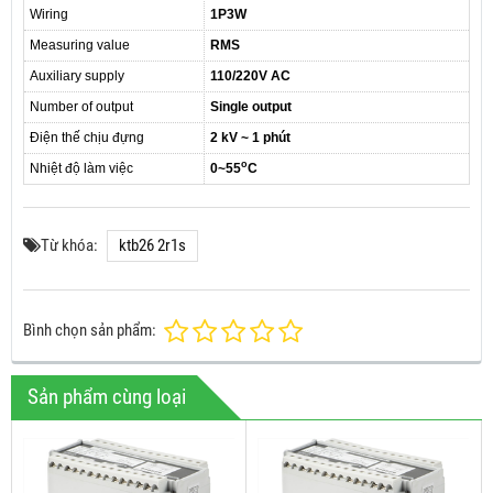
Wiring
1P3W
Measuring value
RMS
Auxiliary supply
110/220V AC
Number of output
Single output
Điện thế chịu đựng
2 kV ~ 1 phút
o
Nhiệt độ làm việc
0~55
C
Từ khóa:
ktb26 2r1s
Bình chọn sản phẩm:
Sản phẩm cùng loại