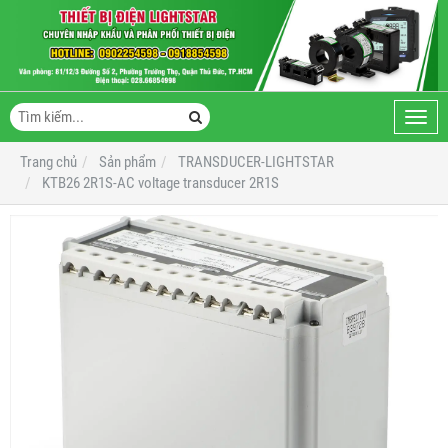
Toggl
navig
Trang chủ
Sản phẩm
TRANSDUCER-LIGHTSTAR
KTB26 2R1S-AC voltage transducer 2R1S