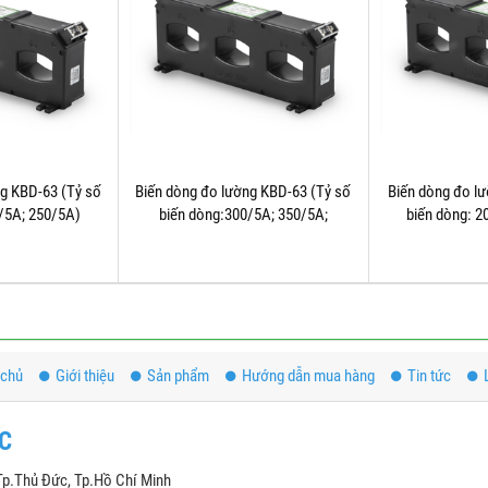
ng KBD-63 (Tỷ số
Biến dòng đo lường KBD-63 (Tỷ số
Biến dòng đo l
0/5A; 250/5A)
biến dòng:300/5A; 350/5A;
biến dòng: 2
400/5A;.......1200/5A)
 chủ
Giới thiệu
Sản phẩm
Hướng dẫn mua hàng
Tin tức
TC
Tp.Thủ Đức, Tp.Hồ Chí Minh