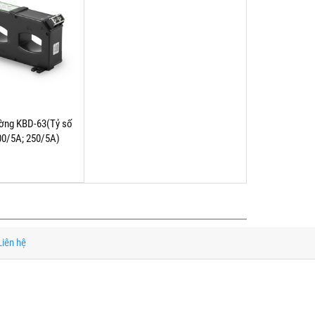
ường KBD-63(Tỷ số
00/5A; 250/5A)
Liên hệ