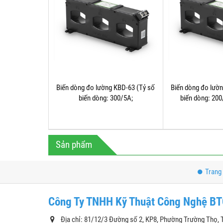
Biến dòng đo lường KBD-63 (Tỷ số
Biến dòng đo lườ
biến dòng: 300/5A;
biến dòng: 20
350/5A;400/5A;......1200/5A)
Sản phẩm
Trang
Công Ty TNHH Kỹ Thuật Công Nghệ B
Địa chỉ: 81/12/3 Đường số 2, KP8, Phường Trường Thọ, 