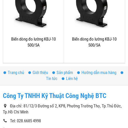
Biến dòng đo lường KBJ-10
Biến dòng đo lường KBJ-10
500/5A
500/5A
Trang chủ
Giới thiệu
Sản phẩm
Hướng dẫn mua hàng
Tin tức
Liên hệ
Công Ty TNHH Kỹ Thuật Công Nghệ BTC
Địa chỉ: 81/12/3 Đường số 2, KP8, Phường Trường Thọ, Tp.Thủ Đức,
Tp.Hồ Chí Minh
Tel: 028.6685 4998