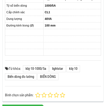
Tỷ số biến dòng
1000/5A
Cấp chính xác
CL1
Dung lượng
40VA
Đường kính trong (Ø)
100 mm
Từ khóa:
kbj-10-1000/5a
lightstar
kbj-10
Biến dòng đo lường
BIẾN DÒNG
Bình chọn sản phẩm: