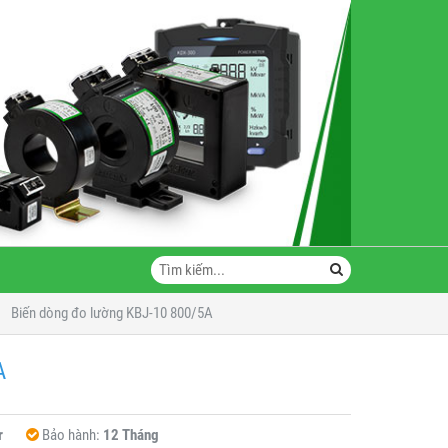
Biến dòng đo lường KBJ-10 800/5A
A
r
Bảo hành:
12 Tháng