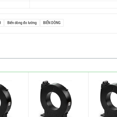
0
Biến dòng đo lường
BIẾN DÒNG