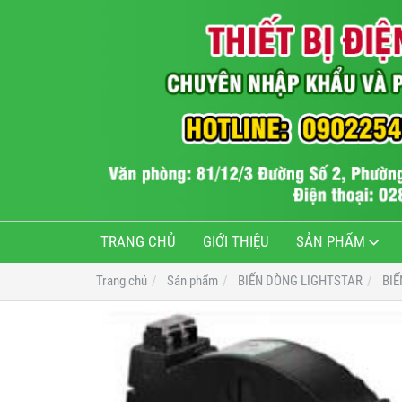
TRANG CHỦ
GIỚI THIỆU
SẢN PHẨM
Trang chủ
Sản phẩm
BIẾN DÒNG LIGHTSTAR
BIẾ