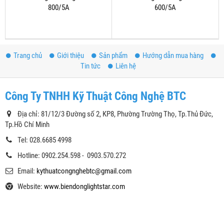
800/5A
600/5A
Trang chủ
Giới thiệu
Sản phẩm
Hướng dẫn mua hàng
Tin tức
Liên hệ
Công Ty TNHH Kỹ Thuật Công Nghệ BTC
Địa chỉ: 81/12/3 Đường số 2, KP8, Phường Trường Thọ, Tp.Thủ Đức,
Tp.Hồ Chí Minh
Tel: 028.6685 4998
Hotline: 0902.254.598 - 0903.570.272
Email:
kythuatcongnghebtc@gmail.com
Website:
www.biendonglightstar.com