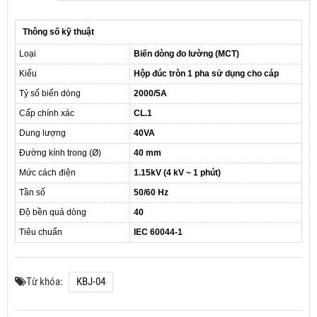
Thông số kỹ thuật
Loại
Biến dòng đo lường (MCT)
Kiểu
Hộp đúc tròn 1 pha sử dụng cho cáp
Tỷ số biến dòng
2000/5A
Cấp chính xác
CL.1
Dung lượng
40VA
Đường kính trong (Ø)
40 mm
Mức cách điện
1.15kV (4 kV ~ 1 phút)
Tần số
50/60 Hz
Độ bền quá dòng
40
Tiêu chuẩn
IEC 60044-1
Từ khóa:
KBJ-04