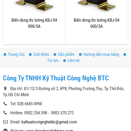
Biến dòng đo lường KBJ-04
Biến dòng đo lường KBJ-04
800/5A
600/5A
Trang chủ
Giới thiệu
Sản phẩm
Hướng dẫn mua hàng
Tin tức
Liên hệ
Công Ty TNHH Kỹ Thuật Công Nghệ BTC
Địa chỉ: 81/12/3 Đường số 2, KP8, Phường Trường Thọ, Tp.Thủ Đức,
Tp.Hồ Chí Minh
Tel: 028.6685 4998
Hotline: 0902.254.598 - 0903.570.272
Email:
kythuatcongnghebtc@gmail.com