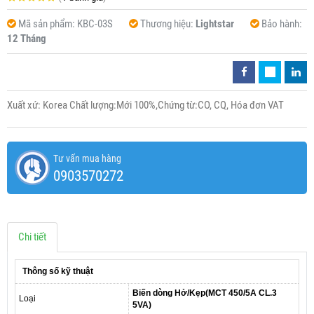
Mã sản phẩm:
KBC-03S
Thương hiệu:
Lightstar
Bảo hành:
12 Tháng
Xuất xứ: Korea Chất lượng:Mới 100%,Chứng từ:CO, CQ, Hóa đơn VAT
Tư vấn mua hàng
0903570272
Chi tiết
Thông số kỹ thuật
Biến dòng Hở/Kẹp(MCT 450/5A CL.3
Loại
5VA)