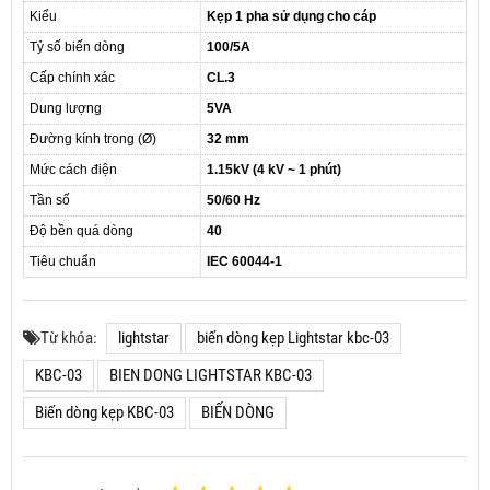
Kiểu
Kẹp 1 pha sử dụng cho cáp
Tỷ số biến dòng
100/5A
Cấp chính xác
CL.3
Dung lượng
5VA
Đường kính trong (Ø)
32 mm
Mức cách điện
1.15kV (4 kV ~ 1 phút)
Tần số
50/60 Hz
Độ bền quá dòng
40
Tiêu chuẩn
IEC 60044-1
Từ khóa:
lightstar
biến dòng kẹp Lightstar kbc-03
KBC-03
BIEN DONG LIGHTSTAR KBC-03
Biến dòng kẹp KBC-03
BIẾN DÒNG