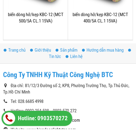
biến dòng hở/kẹp KBC-12 (MCT
biến dòng hở/kẹp KBC-12 (MCT
500/5A CL.1 15VA)
400/5A CL.1 15VA)
Trang chủ
Giới thiệu
Sản phẩm
Hướng dẫn mua hàng
Tin tức
Liên hệ
Công Ty TNHH Kỹ Thuật Công Nghệ BTC
Địa chỉ: 81/12/3 Đường số 2, KP8, Phường Trường Thọ, Tp.Thủ Đức,
Tp.Hồ Chí Minh
Tel: 028.6685 4998
Hotline: 0902.254.598 - 0903.570.272
Hotline: 0903570272
Email:
kythuatcongnghebtc@gmail.com
Website:
www.biendonglightstar.com