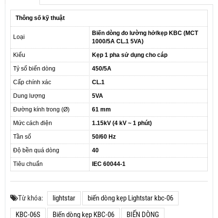
Thông số kỹ thuật
Biến dòng đo lường hở/kẹp KBC (MCT
Loại
1000/5A CL.1 5VA)
Kiểu
Kẹp 1 pha sử dụng cho cáp
Tỷ số biến dòng
450/5A
Cấp chính xác
CL.1
Dung lượng
5VA
Đường kính trong (Ø)
61 mm
Mức cách điện
1.15kV (4 kV ~ 1 phút)
Tần số
50/60 Hz
Độ bền quá dòng
40
Tiêu chuẩn
IEC 60044-1
Từ khóa:
lightstar
biến dòng kẹp Lightstar kbc-06
KBC-06S
Biến dòng kẹp KBC-06
BIẾN DÒNG