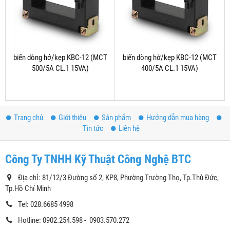
biến dòng hở/kẹp KBC-12 (MCT
biến dòng hở/kẹp KBC-12 (MCT
500/5A CL.1 15VA)
400/5A CL.1 15VA)
Trang chủ
Giới thiệu
Sản phẩm
Hướng dẫn mua hàng
Tin tức
Liên hệ
Công Ty TNHH Kỹ Thuật Công Nghệ BTC
Địa chỉ: 81/12/3 Đường số 2, KP8, Phường Trường Thọ, Tp.Thủ Đức,
Tp.Hồ Chí Minh
Tel: 028.6685 4998
Hotline: 0902.254.598 - 0903.570.272