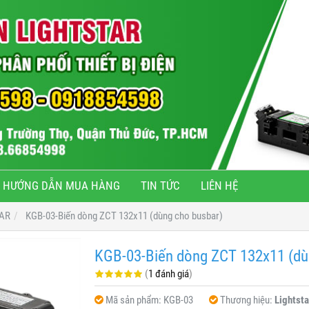
HƯỚNG DẪN MUA HÀNG
TIN TỨC
LIÊN HỆ
TAR
KGB-03-Biến dòng ZCT 132x11 (dùng cho busbar)
KGB-03-Biến dòng ZCT 132x11 (dù
(
1 đánh giá
)
Mã sản phẩm:
KGB-03
Thương hiệu:
Lightsta