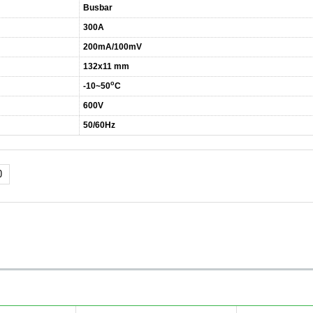
Busbar
300A
200mA/100mV
132x11 mm
o
-10~50
C
600V
50/60Hz
0