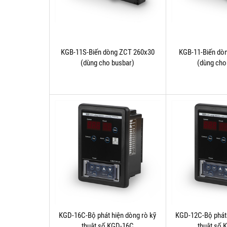
KGB-11S-Biến dòng ZCT 260x30
KGB-11-Biến dò
(dùng cho busbar)
(dùng cho
KGD-16C-Bộ phát hiện dòng rò kỹ
KGD-12C-Bộ phát 
thuật số KGD-16C
thuật số