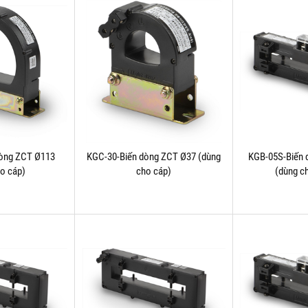
dòng ZCT Ø113
KGC-30-Biến dòng ZCT Ø37 (dùng
KGB-05S-Biến 
ho cáp)
cho cáp)
(dùng c