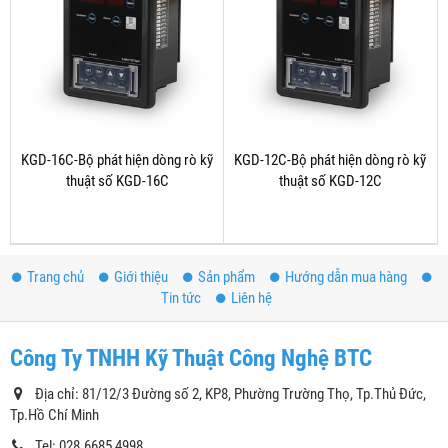
KGD-16C-Bộ phát hiện dòng rò kỹ
KGD-12C-Bộ phát hiện dòng rò kỹ
thuật số KGD-16C
thuật số KGD-12C
Trang chủ
Giới thiệu
Sản phẩm
Hướng dẫn mua hàng
Tin tức
Liên hệ
Công Ty TNHH Kỹ Thuật Công Nghệ BTC
Địa chỉ: 81/12/3 Đường số 2, KP8, Phường Trường Thọ, Tp.Thủ Đức,
Tp.Hồ Chí Minh
Tel: 028.6685 4998